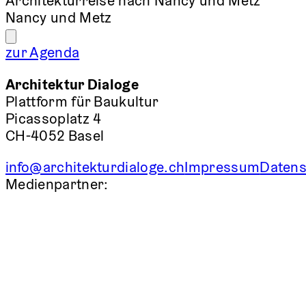
Architekturreise nach Nancy und Metz
Nancy und Metz
zur Agenda
Architektur Dialoge
Plattform für Baukultur
Picassoplatz 4
CH-4052 Basel
info@architekturdialoge.ch
Impressum
Datens
Medienpartner: