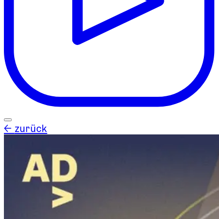
←
zurück