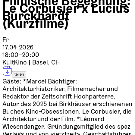
Filmische Begegnung:
Le Corbusier x Lucius
Burckhardt
(Kurzfilme)
Fr
17.04.2026
18:00–20:00
KultKino | Basel, CH
teilen
Gäste:
*Marcel Bächtiger:
Architekturhistoriker, Filmemacher und
Redaktor der Zeitschrift Hochparterre.
Autor des 2025 bei Birkhäuser erschienenen
Buches Kino-Obsessionen. Le Corbusier, die
Architektur und der Film. *Léonard
Wiesendanger: Gründungsmitglied des spaz
Verlags und von «jetztzeit», Geschäftsführer