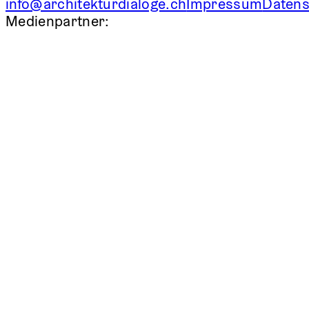
info@architekturdialoge.ch
Impressum
Datens
Medienpartner: