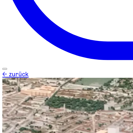
←
zurück