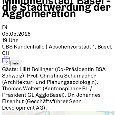
Millionenstadt Basel -
die Stadtwerdung der
Agglomeration
Di
05.05.2026
19 Uhr
UBS Kundenhalle | Aeschenvorstadt 1, Basel,
CH
teilen
Gäste:
Lilitt Bollinger (Co-Präsidentin BSA
Schweiz). Prof. Christina Schumacher
(Architektur- und Planungssoziologin).
Thomas Waltert (Kantonsplaner BL /
Präsident GL AggloBasel). Dr. Johannes
Eisenhut (Geschäftsführer Senn
Development AG).