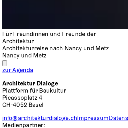
Für Freundinnen und Freunde der
Architektur
Architekturreise nach Nancy und Metz
Nancy und Metz
zur Agenda
Architektur Dialoge
Plattform für Baukultur
Picassoplatz 4
CH-4052 Basel
info@architekturdialoge.ch
Impressum
Datens
Medienpartner: