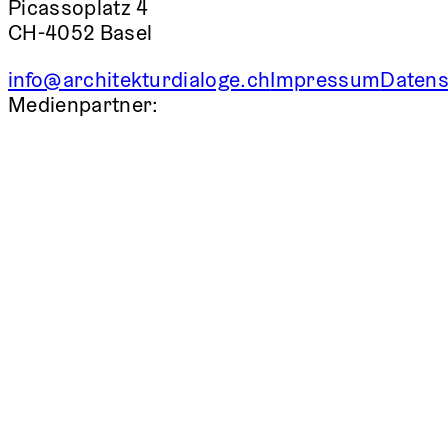
Picassoplatz 4
CH-4052 Basel
info@architekturdialoge.ch
Impressum
Datens
Medienpartner: